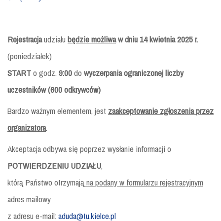
Rejestracja
udziału
będzie możliwa
w dniu 14 kwietnia 2025 r.
(poniedziałek)
START
o godz.
9:00
do
wyczerpania ograniczonej liczby
uczestników (
600
odkrywców
)
Bardzo ważnym elementem, jest
zaakceptowanie zgłoszenia
przez
organizatora
.
Akceptacja odbywa się poprzez wysłanie informacji o
POTWIERDZENIU UDZIAŁU
,
którą Państwo otrzymają
na podany w formularzu rejestracyjnym
adres mailowy
z adresu e-mail:
aduda@tu.kielce.pl